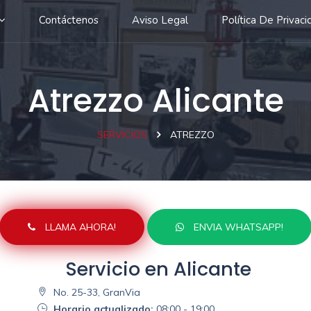
Contáctenos
Aviso Legal
Política De Privaci
Atrezzo Alicante
SERVICIOS
ATREZZO
LLAMA AHORA!
ENVIA WHATSAPP!
Servicio en Alicante
No. 25-33, GranVia
Horario actualizado:
08:00 - 19:00