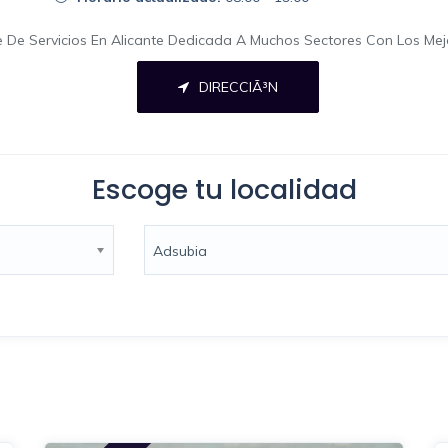
ne De Servicios En Alicante Dedicada A Muchos Sectores Con Los Me
DIRECCIÃ³N
Escoge tu localidad
Adsubia