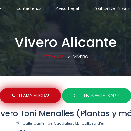
Contáctenos
Aviso Legal
Política De Privaci
Vivero Alicante
SERVICIOS
VIVERO
LLAMA AHORA!
ENVIA WHATSAPP!
ivero Toni Menalles (Plantas y m
Calle Castell de Guadalest 6b, Callosa d'en
Sarria