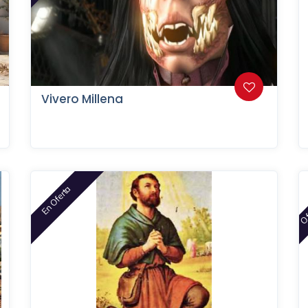
Vivero Millena
Of
En Oferta