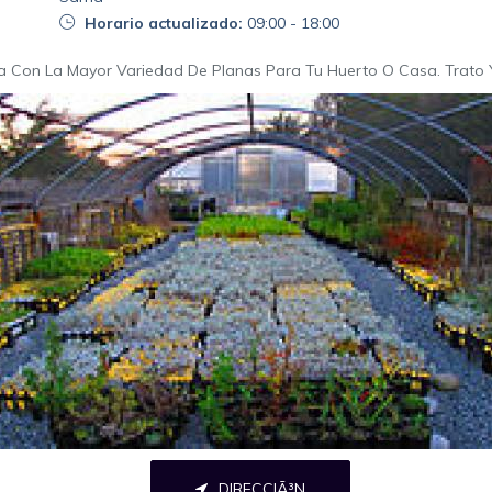
Horario actualizado:
09:00 - 18:00
da Con La Mayor Variedad De Planas Para Tu Huerto O Casa. Trato Y
DIRECCIÃ³N