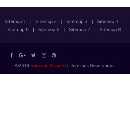
Sitemap 1
|
Sitemap 2
|
Sitemap 3
|
Sitemap 4
|
Sitemap 5
|
Sitemap 6
|
Sitemap 7
|
Sitemap 8
©2019
Servicios Alicante
| Derechos Reservados.