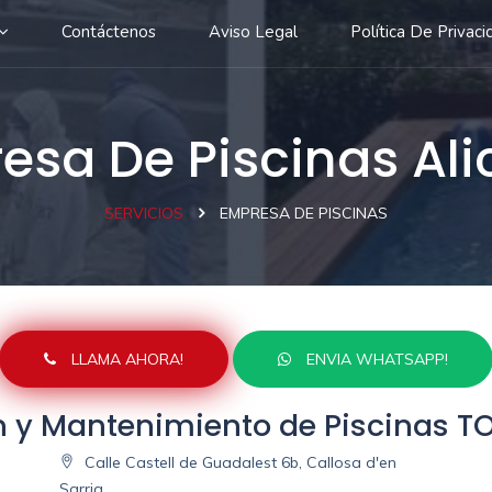
Contáctenos
Aviso Legal
Política De Privaci
esa De Piscinas Ali
SERVICIOS
EMPRESA DE PISCINAS
LLAMA AHORA!
ENVIA WHATSAPP!
n y Mantenimiento de Piscinas 
Calle Castell de Guadalest 6b, Callosa d'en
Sarria