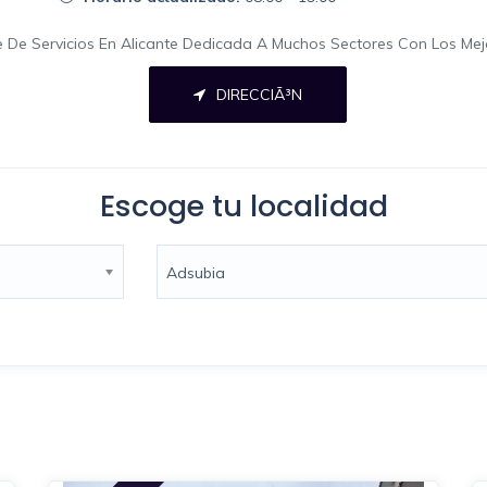
ne De Servicios En Alicante Dedicada A Muchos Sectores Con Los Me
DIRECCIÃ³N
Escoge tu localidad
Adsubia