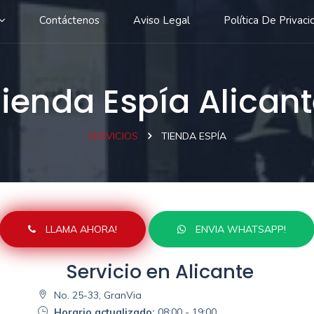
Contáctenos
Aviso Legal
Política De Privaci
ienda Espía Alican
SERVICIOS
TIENDA ESPÍA
LLAMA AHORA!
ENVIA WHATSAPP!
Servicio en Alicante
No. 25-33, GranVia
Horario actualizado:
08:00 - 19:00