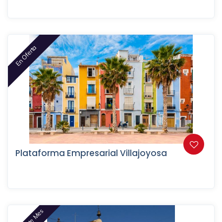
En Oferta
Plataforma Empresarial Villajoyosa