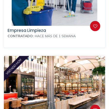
Empresa Limpieza
CONTRATADO:
HACE MÁS DE 1 SEMANA
VISITADO HOY!