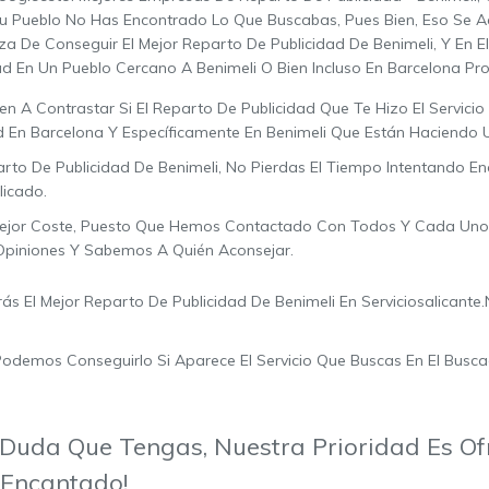
u Pueblo No Has Encontrado Lo Que Buscabas, Pues Bien, Eso Se A
a De Conseguir El Mejor Reparto De Publicidad De Benimeli, Y En E
ad En Un Pueblo Cercano A Benimeli O Bien Incluso En Barcelona Pr
 A Contrastar Si El Reparto De Publicidad Que Te Hizo El Servicio 
En Barcelona Y Específicamente En Benimeli Que Están Haciendo U
rto De Publicidad De Benimeli, No Pierdas El Tiempo Intentando E
licado.
ejor Coste, Puesto Que Hemos Contactado Con Todos Y Cada Uno 
piniones Y Sabemos A Quién Aconsejar.
 El Mejor Reparto De Publicidad De Benimeli En Serviciosalicante.
odemos Conseguirlo Si Aparece El Servicio Que Buscas En El Buscad
Duda Que Tengas, Nuestra Prioridad Es Ofr
 Encantado!