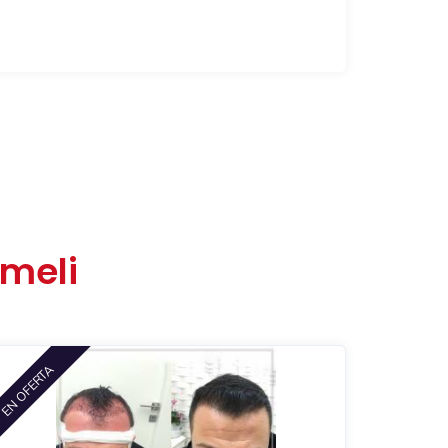
meli
EN OFERTA