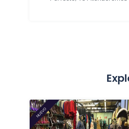
Expl
NUEVO