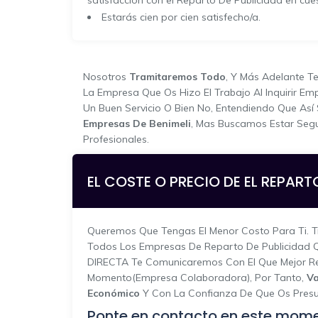
satisfacción con el Reparto De Publicidad en cues
Estarás cien por cien satisfecho/a.
Nosotros
Tramitaremos Todo
, Y Más Adelante T
La Empresa Que Os Hizo El Trabajo Al Inquirir Em
Un Buen Servicio O Bien No, Entendiendo Que Así
Empresas De Benimeli
, Mas Buscamos Estar Seg
Profesionales.
EL COSTE O PRECIO DE EL REPARTO
Queremos Que Tengas El Menor Costo Para Ti. T
Todos Los Empresas De Reparto De Publicidad Qu
DIRECTA Te Comunicaremos Con El Que Mejor Rel
Momento(empresa Colaboradora), Por Tanto,
Va
Económico
Y Con La Confianza De Que Os Presup
Ponte en contacto en este mom