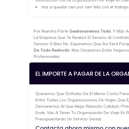
satisfacción con la Organización De Viaje en cues
Vas a quedar cien por cien feliz con el trabajo
Por Nuestra Parte
Gestionaremos Todo
, Y Más 
La Empresa Que Te Realizó El Servicio Al Contra
Servicio O Bien No, Esperamos Que Así Será Por
De Todo Redován
, Mas Deseamos Estar Seguro
Profesionales.
EL IMPORTE A PAGAR DE LA ORGA
Queremos Que Disfrutes De El Menor Costo Para 
Entre Todas Los Organizaciones De Viajes Que E
Derivaremos Al Que Mejor Relación Calidad / Pr
Ende, Vas A Tener Tu Organización De Viaje En
Presupuestarán Un Servicio Genial.
Contacta ahora mismo con nues