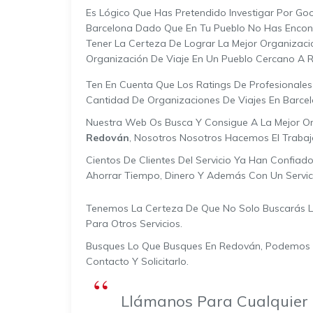
Es Lógico Que Has Pretendido Investigar Por Goo
Barcelona Dado Que En Tu Pueblo No Has Encont
Tener La Certeza De Lograr La Mejor Organizaci
Organización De Viaje En Un Pueblo Cercano A R
Ten En Cuenta Que Los Ratings De Profesionales 
Cantidad De Organizaciones De Viajes En Barc
Nuestra Web Os Busca Y Consigue A La Mejor Or
Redován
, Nosotros Nosotros Hacemos El Traba
Cientos De Clientes Del Servicio Ya Han Confiad
Ahorrar Tiempo, Dinero Y Además Con Un Servicio
Tenemos La Certeza De Que No Solo Buscarás La 
Para Otros Servicios.
Busques Lo Que Busques En Redován, Podemos Con
Contacto Y Solicitarlo.
Llámanos Para Cualquier 