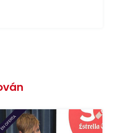
ován
EN OFERTA