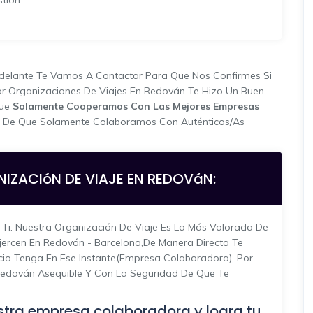
tión.
.
Adelante Te Vamos A Contactar Para Que Nos Confirmes Si
tar Organizaciones De Viajes En Redován Te Hizo Un Buen
que
Solamente Cooperamos Con Las Mejores Empresas
s De Que Solamente Colaboramos Con Auténticos/as
NIZACIóN DE VIAJE EN REDOVáN:
Ti. Nuestra Organización De Viaje Es La Más Valorada De
jercen En Redován - Barcelona,de Manera Directa Te
ecio Tenga En Ese Instante(empresa Colaboradora), Por
 Redován Asequible Y Con La Seguridad De Que Te
tra empresa colaboradora y logra tu