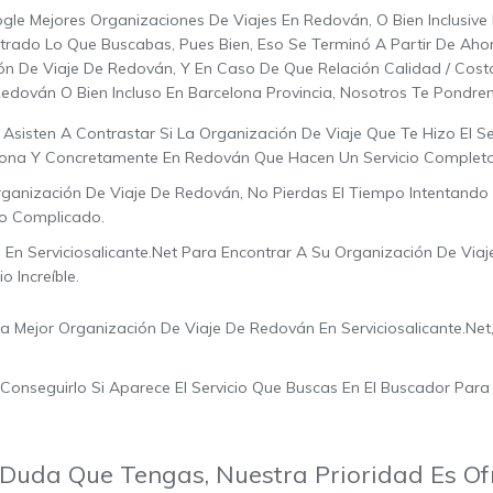
gle Mejores Organizaciones De Viajes En Redován, O Bien Inclusive
rado Lo Que Buscabas, Pues Bien, Eso Se Terminó A Partir De Aho
ón De Viaje De Redován, Y En Caso De Que Relación Calidad / Cost
edován O Bien Incluso En Barcelona Provincia, Nosotros Te Pondre
Asisten A Contrastar Si La Organización De Viaje Que Te Hizo El S
elona Y Concretamente En Redován Que Hacen Un Servicio Complet
ganización De Viaje De Redován, No Pierdas El Tiempo Intentando
jo Complicado.
o En Serviciosalicante.net Para Encontrar A Su Organización De Via
 Increíble.
Mejor Organización De Viaje De Redován En Serviciosalicante.net, 
seguirlo Si Aparece El Servicio Que Buscas En El Buscador Para E
Duda Que Tengas, Nuestra Prioridad Es Ofr