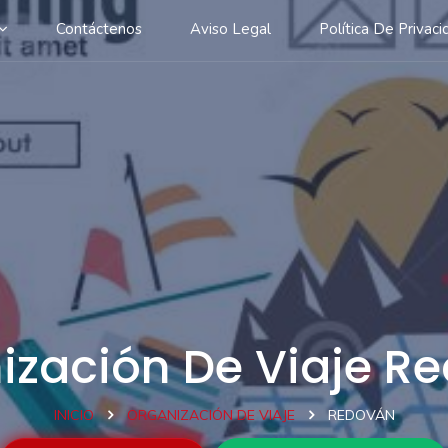
Contáctenos
Aviso Legal
Política De Privaci
ización De Viaje R
INICIO
ORGANIZACIÓN DE VIAJE
REDOVÁN