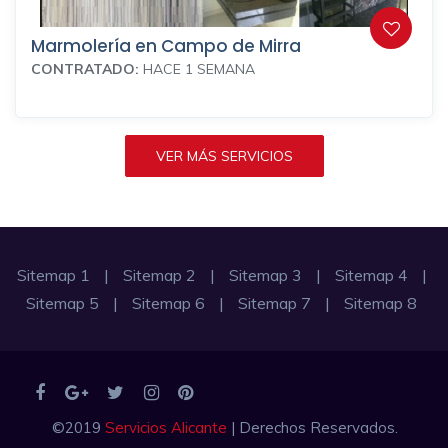
Marmolería en Campo de Mirra
CONTRATADO:
HACE 1 SEMANA
VER MÁS SERVICIOS
Sitemap 1
|
Sitemap 2
|
Sitemap 3
|
Sitemap 4
|
Sitemap 5
|
Sitemap 6
|
Sitemap 7
|
Sitemap 8
©2019
Servicios Alicante
| Derechos Reservados.