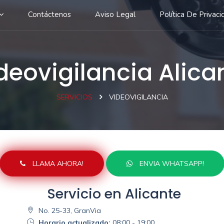
Contáctenos
Aviso Legal
Política De Privaci
deovigilancia Alica
SERVICIOS
VIDEOVIGILANCIA
LLAMA AHORA!
ENVIA WHATSAPP!
Servicio en Alicante
No. 25-33, GranVia
Horario actualizado:
08:00 - 19:00